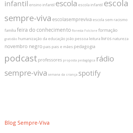
escola
escola
infantil
ensino infantil
escola infantil
sempre-viva
escolasempreviva
escola sem racismo
feira do conhecimento
formação
família
floresta
Folclore
livros
humanização da educação
joão pessoa
leitura
natureza
gratidão
novembro negro
pedagogia
pais
pais e mães
podcast
rádio
professores
proposta pedagógica
sempre-viva
spotify
semana da criança
Blog Sempre-Viva