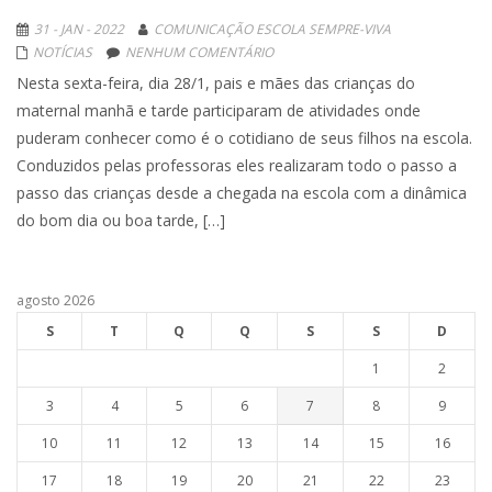
31 - JAN - 2022
COMUNICAÇÃO ESCOLA SEMPRE-VIVA
NOTÍCIAS
NENHUM COMENTÁRIO
Nesta sexta-feira, dia 28/1, pais e mães das crianças do
maternal manhã e tarde participaram de atividades onde
puderam conhecer como é o cotidiano de seus filhos na escola.
Conduzidos pelas professoras eles realizaram todo o passo a
passo das crianças desde a chegada na escola com a dinâmica
do bom dia ou boa tarde, […]
agosto 2026
S
T
Q
Q
S
S
D
1
2
3
4
5
6
7
8
9
10
11
12
13
14
15
16
17
18
19
20
21
22
23