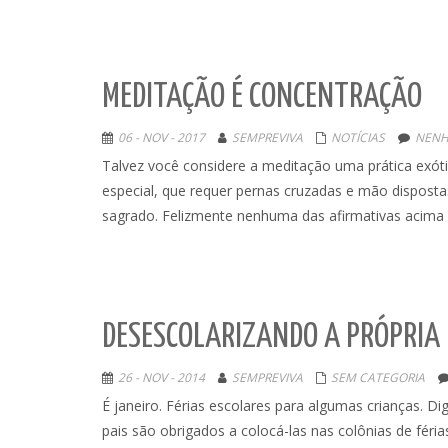
MEDITAÇÃO É CONCENTRAÇÃO
06 - NOV - 2017
SEMPREVIVA
NOTÍCIAS
NENH
Talvez você considere a meditação uma prática exótic
especial, que requer pernas cruzadas e mão dispost
sagrado. Felizmente nenhuma das afirmativas acima é
DESESCOLARIZANDO A PRÓPRIA
26 - NOV - 2014
SEMPREVIVA
SEM CATEGORIA
É janeiro. Férias escolares para algumas crianças. D
pais são obrigados a colocá-las nas colônias de féri