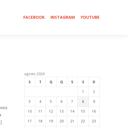
FACEBOOK
INSTAGRAM
YOUTUBE
agosto 2026
S
T
Q
Q
S
S
D
1
2
3
4
5
6
7
8
9
ovos
10
11
12
13
14
15
16
a
17
18
19
20
21
22
23
]