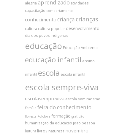
aprendizado
alegria
atividades
capacitação
comportamento
crianças
criança
conhecimento
desenvolvimento
cultura
cultura popular
dia dos povos indígenas
educação
Educação Ambiental
educação infantil
ensino
escola
infantil
escola infantil
escola sempre-viva
escolasempreviva
escola sem racismo
feira do conhecimento
família
formação
floresta
Folclore
gratidão
humanização da educação
joão pessoa
novembro
livros
leitura
natureza