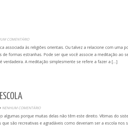
UM COMENTÁRIO
a associada às religiões orientais. Ou talvez a relacione com uma p
as de formas estranhas. Pode ser que você associe a meditação ao s
 verdadeira. A meditação simplesmente se refere a fazer a […]
 ESCOLA
NENHUM COMENTÁRIO
igo algumas porque muitas delas não têm este direito. Vítimas do sis
as que são recreativas e agradáveis como deveriam ser a escola nos 