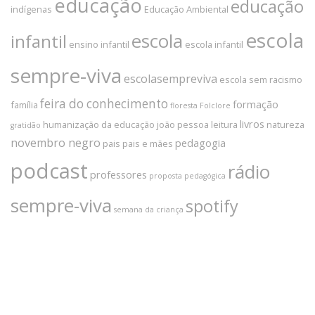
educação
educação
indígenas
Educação Ambiental
escola
escola
infantil
ensino infantil
escola infantil
sempre-viva
escolasempreviva
escola sem racismo
feira do conhecimento
formação
família
floresta
Folclore
livros
humanização da educação
joão pessoa
leitura
natureza
gratidão
novembro negro
pedagogia
pais
pais e mães
podcast
rádio
professores
proposta pedagógica
sempre-viva
spotify
semana da criança