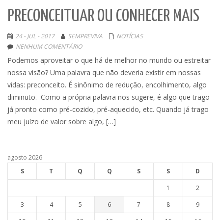
PRECONCEITUAR OU CONHECER MAIS
24 - JUL - 2017
SEMPREVIVA
NOTÍCIAS
NENHUM COMENTÁRIO
Podemos aproveitar o que há de melhor no mundo ou estreitar
nossa visão? Uma palavra que não deveria existir em nossas
vidas: preconceito. É sinônimo de redução, encolhimento, algo
diminuto. Como a própria palavra nos sugere, é algo que trago
já pronto como pré-cozido, pré-aquecido, etc. Quando já trago
meu juízo de valor sobre algo, […]
agosto 2026
S
T
Q
Q
S
S
D
1
2
3
4
5
6
7
8
9