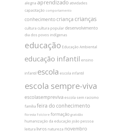
aprendizado
alegria
atividades
capacitação
comportamento
crianças
criança
conhecimento
desenvolvimento
cultura
cultura popular
dia dos povos indígenas
educação
Educação Ambiental
educação infantil
ensino
escola
infantil
escola infantil
escola sempre-viva
escolasempreviva
escola sem racismo
feira do conhecimento
família
formação
floresta
Folclore
gratidão
humanização da educação
joão pessoa
novembro
livros
leitura
natureza