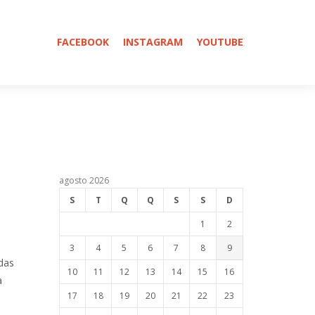
FACEBOOK
INSTAGRAM
YOUTUBE
agosto 2026
S
T
Q
Q
S
S
D
1
2
3
4
5
6
7
8
9
 das
10
11
12
13
14
15
16
a
17
18
19
20
21
22
23