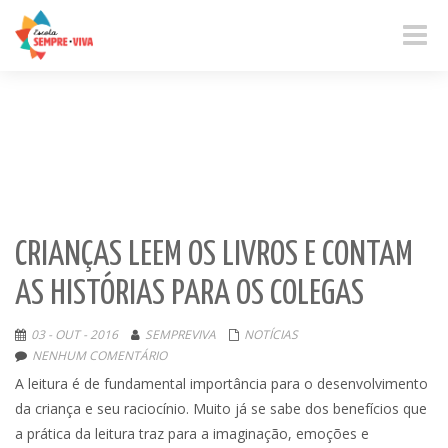
Toggle
naviga
CRIANÇAS LEEM OS LIVROS E CONTAM
AS HISTÓRIAS PARA OS COLEGAS
03 - OUT - 2016
SEMPREVIVA
NOTÍCIAS
NENHUM COMENTÁRIO
A leitura é de fundamental importância para o desenvolvimento
da criança e seu raciocínio. Muito já se sabe dos benefícios que
a prática da leitura traz para a imaginação, emoções e