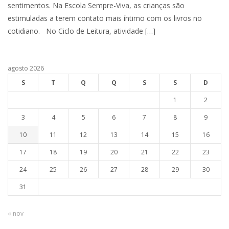
sentimentos. Na Escola Sempre-Viva, as crianças são
estimuladas a terem contato mais íntimo com os livros no
cotidiano. No Ciclo de Leitura, atividade […]
agosto 2026
S
T
Q
Q
S
S
D
1
2
3
4
5
6
7
8
9
10
11
12
13
14
15
16
17
18
19
20
21
22
23
24
25
26
27
28
29
30
31
« nov