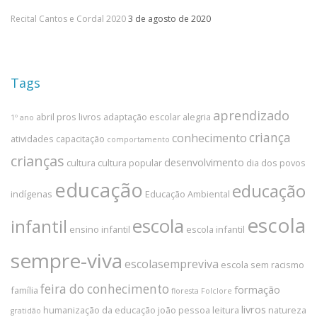
Recital Cantos e Cordal 2020
3 de agosto de 2020
Tags
aprendizado
abril pros livros
adaptação escolar
alegria
1º ano
criança
conhecimento
atividades
capacitação
comportamento
crianças
desenvolvimento
cultura
cultura popular
dia dos povos
educação
educação
indígenas
Educação Ambiental
escola
escola
infantil
ensino infantil
escola infantil
sempre-viva
escolasempreviva
escola sem racismo
feira do conhecimento
formação
família
floresta
Folclore
livros
humanização da educação
joão pessoa
leitura
natureza
gratidão