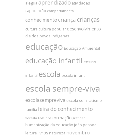
aprendizado
alegria
atividades
capacitação
comportamento
crianças
criança
conhecimento
desenvolvimento
cultura
cultura popular
dia dos povos indígenas
educação
Educação Ambiental
educação infantil
ensino
escola
infantil
escola infantil
escola sempre-viva
escolasempreviva
escola sem racismo
feira do conhecimento
família
formação
floresta
Folclore
gratidão
humanização da educação
joão pessoa
novembro
livros
leitura
natureza