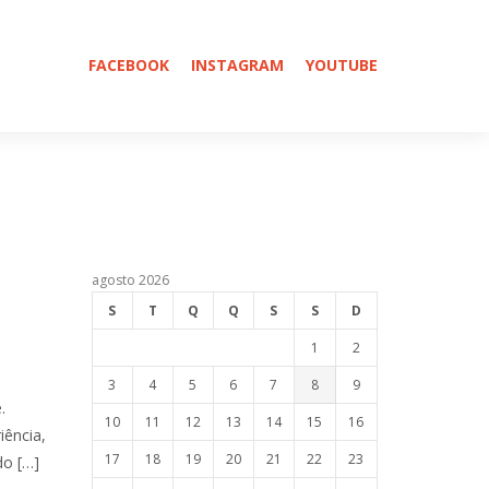
FACEBOOK
INSTAGRAM
YOUTUBE
agosto 2026
S
T
Q
Q
S
S
D
1
2
3
4
5
6
7
8
9
.
10
11
12
13
14
15
16
iência,
17
18
19
20
21
22
23
do […]