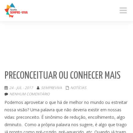
Toggle
naviga
PRECONCEITUAR OU CONHECER MAIS
24 - JUL - 2017
SEMPREVIVA
NOTÍCIAS
NENHUM COMENTÁRIO
Podemos aproveitar o que há de melhor no mundo ou estreitar
nossa visão? Uma palavra que não deveria existir em nossas
vidas: preconceito. É sinônimo de redução, encolhimento, algo
diminuto. Como a própria palavra nos sugere, é algo que trago
já pronto como pré-cozido, pré-aquecido, etc. Quando já trago