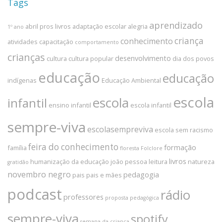
Tags
aprendizado
abril pros livros
adaptação escolar
alegria
1º ano
criança
conhecimento
atividades
capacitação
comportamento
crianças
desenvolvimento
cultura
cultura popular
dia dos povos
educação
educação
indígenas
Educação Ambiental
escola
escola
infantil
ensino infantil
escola infantil
sempre-viva
escolasempreviva
escola sem racismo
feira do conhecimento
formação
família
floresta
Folclore
livros
humanização da educação
joão pessoa
leitura
natureza
gratidão
novembro negro
pedagogia
pais
pais e mães
podcast
rádio
professores
proposta pedagógica
sempre-viva
spotify
semana da criança