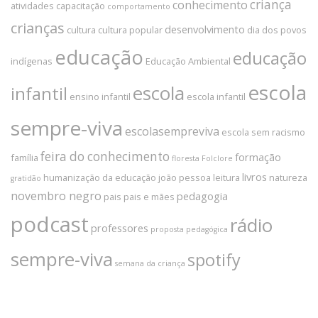
criança
conhecimento
atividades
capacitação
comportamento
crianças
desenvolvimento
cultura
cultura popular
dia dos povos
educação
educação
indígenas
Educação Ambiental
escola
escola
infantil
ensino infantil
escola infantil
sempre-viva
escolasempreviva
escola sem racismo
feira do conhecimento
formação
família
floresta
Folclore
livros
humanização da educação
joão pessoa
leitura
natureza
gratidão
novembro negro
pedagogia
pais
pais e mães
podcast
rádio
professores
proposta pedagógica
sempre-viva
spotify
semana da criança