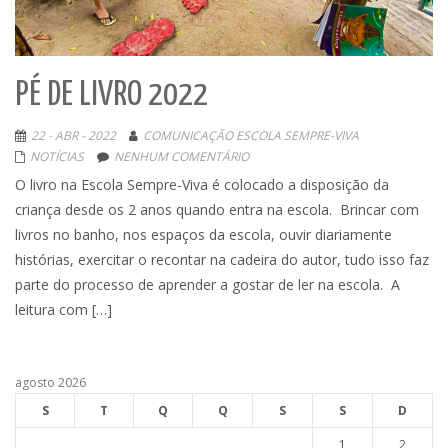
PÉ DE LIVRO 2022
22 - ABR - 2022
COMUNICAÇÃO ESCOLA SEMPRE-VIVA
NOTÍCIAS
NENHUM COMENTÁRIO
O livro na Escola Sempre-Viva é colocado a disposição da
criança desde os 2 anos quando entra na escola. Brincar com
livros no banho, nos espaços da escola, ouvir diariamente
histórias, exercitar o recontar na cadeira do autor, tudo isso faz
parte do processo de aprender a gostar de ler na escola. A
leitura com […]
agosto 2026
S
T
Q
Q
S
S
D
1
2