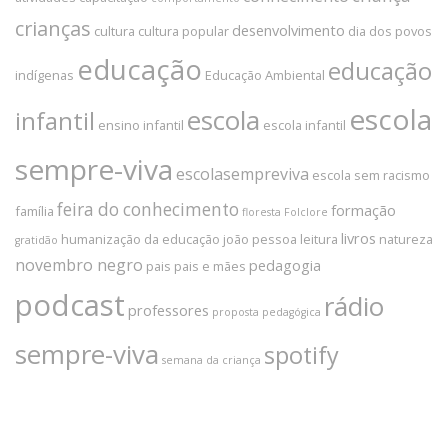
crianças
desenvolvimento
cultura
cultura popular
dia dos povos
educação
educação
indígenas
Educação Ambiental
escola
escola
infantil
ensino infantil
escola infantil
sempre-viva
escolasempreviva
escola sem racismo
feira do conhecimento
formação
família
floresta
Folclore
livros
humanização da educação
joão pessoa
leitura
natureza
gratidão
novembro negro
pedagogia
pais
pais e mães
podcast
rádio
professores
proposta pedagógica
sempre-viva
spotify
semana da criança