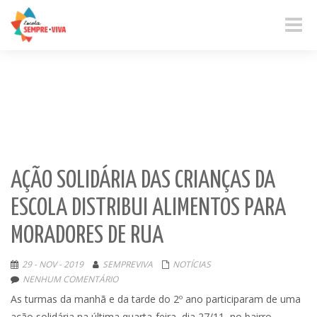
Toggle
naviga
AÇÃO SOLIDÁRIA DAS CRIANÇAS DA
ESCOLA DISTRIBUI ALIMENTOS PARA
MORADORES DE RUA
29 - NOV - 2019
SEMPREVIVA
NOTÍCIAS
NENHUM COMENTÁRIO
As turmas da manhã e da tarde do 2º ano participaram de uma
ação solidária na última quarta-feira, dia 27/11, no bairro