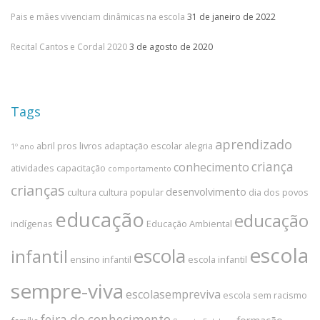
Pais e mães vivenciam dinâmicas na escola
31 de janeiro de 2022
Recital Cantos e Cordal 2020
3 de agosto de 2020
Tags
aprendizado
abril pros livros
adaptação escolar
alegria
1º ano
criança
conhecimento
atividades
capacitação
comportamento
crianças
desenvolvimento
cultura
cultura popular
dia dos povos
educação
educação
indígenas
Educação Ambiental
escola
escola
infantil
ensino infantil
escola infantil
sempre-viva
escolasempreviva
escola sem racismo
feira do conhecimento