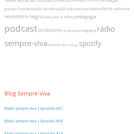
formação
família
floresta
Folclore
livros
humanização da educação
joão pessoa
leitura
natureza
gratidão
novembro negro
pedagogia
pais
pais e mães
podcast
rádio
professores
proposta pedagógica
sempre-viva
spotify
semana da criança
Blog Sempre-Viva
Rádio Sempre-Viva | Episódio #21
Rádio Sempre-Viva | Episódio #20
Rádio Sempre-Viva | Episódio #19