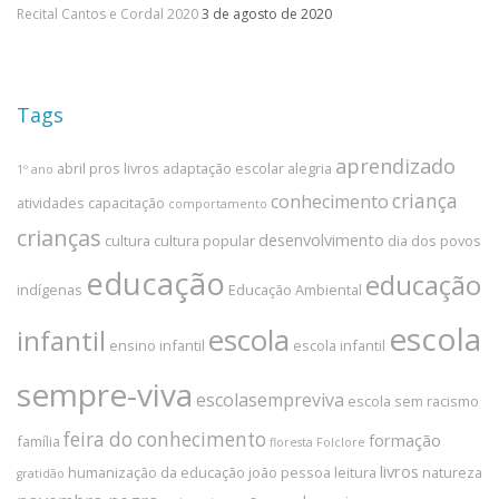
Recital Cantos e Cordal 2020
3 de agosto de 2020
Tags
aprendizado
abril pros livros
adaptação escolar
alegria
1º ano
criança
conhecimento
atividades
capacitação
comportamento
crianças
desenvolvimento
cultura
cultura popular
dia dos povos
educação
educação
indígenas
Educação Ambiental
escola
escola
infantil
ensino infantil
escola infantil
sempre-viva
escolasempreviva
escola sem racismo
feira do conhecimento
formação
família
floresta
Folclore
livros
humanização da educação
joão pessoa
leitura
natureza
gratidão