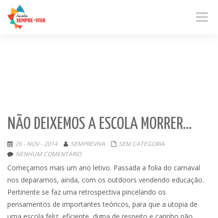
Toggle
naviga
NÃO DEIXEMOS A ESCOLA MORRER…
26 - NOV - 2014
SEMPREVIVA
SEM CATEGORIA
NENHUM COMENTÁRIO
Começamos mais um ano letivo. Passada a folia do carnaval
nos deparamos, ainda, com os outdoors vendendo educação.
Pertinente se faz uma retrospectiva pincelando os
pensamentos de importantes teóricos, para que a utopia de
uma escola feliz, eficiente, digna de respeito e carinho não