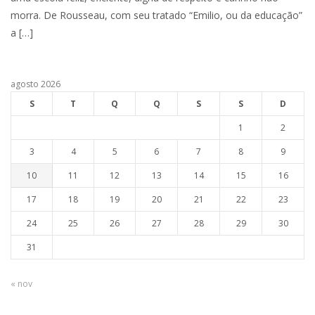
morra. De Rousseau, com seu tratado “Emilio, ou da educação”
a […]
agosto 2026
S
T
Q
Q
S
S
D
1
2
3
4
5
6
7
8
9
10
11
12
13
14
15
16
17
18
19
20
21
22
23
24
25
26
27
28
29
30
31
« nov