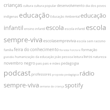
crianças
desenvolvimento
cultura
cultura popular
dia dos povos
educação
educação
indígenas
Educação Ambiental
escola
escola
infantil
ensino infantil
escola infantil
sempre-viva
escolasempreviva
escola sem racismo
feira do conhecimento
formação
família
floresta
Folclore
livros
humanização da educação
joão pessoa
leitura
natureza
gratidão
novembro negro
pedagogia
pais
pais e mães
podcast
rádio
professores
proposta pedagógica
sempre-viva
spotify
semana da criança