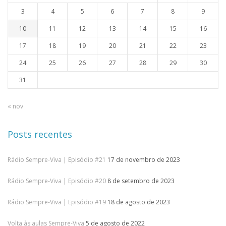
3
4
5
6
7
8
9
10
11
12
13
14
15
16
17
18
19
20
21
22
23
24
25
26
27
28
29
30
31
« nov
Posts recentes
Rádio Sempre-Viva | Episódio #21
17 de novembro de 2023
Rádio Sempre-Viva | Episódio #20
8 de setembro de 2023
Rádio Sempre-Viva | Episódio #19
18 de agosto de 2023
Volta às aulas Sempre-Viva
5 de agosto de 2022