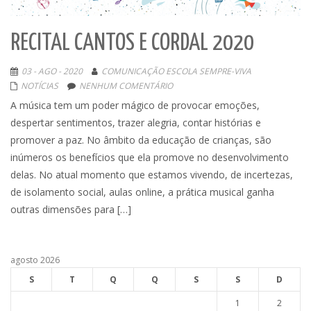
RECITAL CANTOS E CORDAL 2020
03 - AGO - 2020
COMUNICAÇÃO ESCOLA SEMPRE-VIVA
NOTÍCIAS
NENHUM COMENTÁRIO
A música tem um poder mágico de provocar emoções,
despertar sentimentos, trazer alegria, contar histórias e
promover a paz. No âmbito da educação de crianças, são
inúmeros os benefícios que ela promove no desenvolvimento
delas. No atual momento que estamos vivendo, de incertezas,
de isolamento social, aulas online, a prática musical ganha
outras dimensões para […]
agosto 2026
S
T
Q
Q
S
S
D
1
2