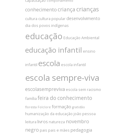
capacitação
comportamento
crianças
criança
conhecimento
desenvolvimento
cultura
cultura popular
dia dos povos indígenas
educação
Educação Ambiental
educação infantil
ensino
escola
infantil
escola infantil
escola sempre-viva
escolasempreviva
escola sem racismo
feira do conhecimento
família
formação
floresta
Folclore
gratidão
humanização da educação
joão pessoa
novembro
livros
leitura
natureza
negro
pedagogia
pais
pais e mães