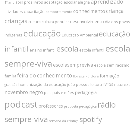
aprendizado
abril pros livros
adaptação escolar
alegria
1º ano
criança
conhecimento
atividades
capacitação
comportamento
crianças
desenvolvimento
cultura
cultura popular
dia dos povos
educação
educação
indígenas
Educação Ambiental
escola
escola
infantil
ensino infantil
escola infantil
sempre-viva
escolasempreviva
escola sem racismo
feira do conhecimento
formação
família
floresta
Folclore
livros
humanização da educação
joão pessoa
leitura
natureza
gratidão
novembro negro
pedagogia
pais
pais e mães
podcast
rádio
professores
proposta pedagógica
sempre-viva
spotify
semana da criança