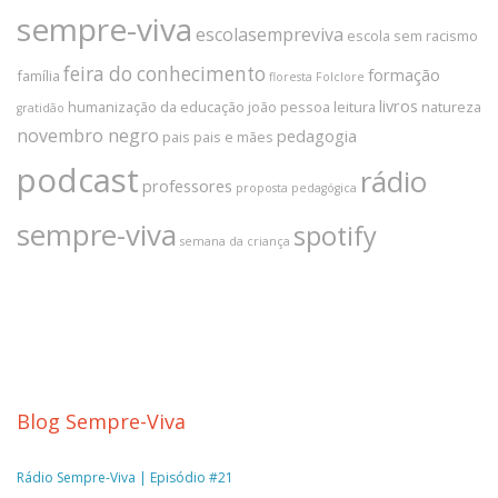
sempre-viva
escolasempreviva
escola sem racismo
feira do conhecimento
formação
família
floresta
Folclore
livros
humanização da educação
joão pessoa
leitura
natureza
gratidão
novembro negro
pedagogia
pais
pais e mães
podcast
rádio
professores
proposta pedagógica
sempre-viva
spotify
semana da criança
Blog Sempre-Viva
Rádio Sempre-Viva | Episódio #21