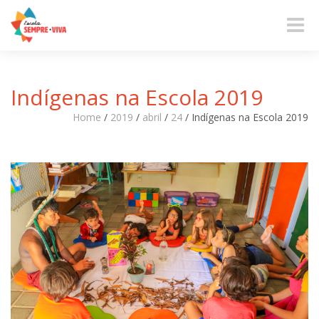
Toggle
naviga
Indígenas na Escola 2019
Home
/
2019
/
abril
/
24
/
Indígenas na Escola 2019