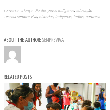
conversa
criança
dia dos povos indígenas
educação
escola sempre-viva
histórias
indígenas
índios
natureza
ABOUT THE AUTHOR:
SEMPREVIVA
RELATED POSTS