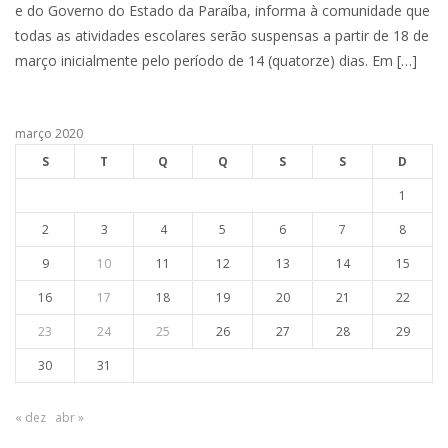
e do Governo do Estado da Paraíba, informa à comunidade que
todas as atividades escolares serão suspensas a partir de 18 de
março inicialmente pelo período de 14 (quatorze) dias. Em […]
março 2020
S
T
Q
Q
S
S
D
1
2
3
4
5
6
7
8
9
10
11
12
13
14
15
16
17
18
19
20
21
22
23
24
25
26
27
28
29
30
31
« dez
abr »