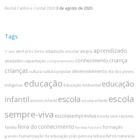
Recital Cantos e Cordal 2020
3 de agosto de 2020
Tags
aprendizado
abril pros livros
adaptação escolar
alegria
1º ano
criança
conhecimento
atividades
capacitação
comportamento
crianças
desenvolvimento
cultura
cultura popular
dia dos povos
educação
educação
indígenas
Educação Ambiental
escola
escola
infantil
ensino infantil
escola infantil
sempre-viva
escolasempreviva
escola sem racismo
feira do conhecimento
formação
família
floresta
Folclore
livros
humanização da educação
joão pessoa
leitura
natureza
gratidão