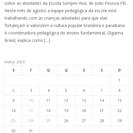
sobre as atividades da Escola Sempre-Viva, de João Pessoa PB.
Neste mês de agosto a equipe pedagógica da escola está
trabalhando com as crianças atividades para que elas
fortaleçam e valorizem a cultura popular brasileira e paraibana.
A coordenadora pedagógica do ensino fundamental, Olgarina
Brasil, explica como […]
março 2020
S
T
Q
Q
S
S
D
1
2
3
4
5
6
7
8
9
10
11
12
13
14
15
16
17
18
19
20
21
22
23
24
25
26
27
28
29
30
31