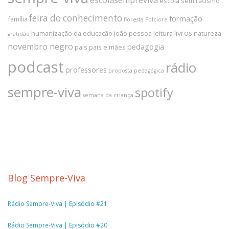
escolasempreviva
escola sem racismo
feira do conhecimento
formação
família
floresta
Folclore
livros
humanização da educação
joão pessoa
leitura
natureza
gratidão
novembro negro
pedagogia
pais
pais e mães
podcast
rádio
professores
proposta pedagógica
sempre-viva
spotify
semana da criança
Blog Sempre-Viva
Rádio Sempre-Viva | Episódio #21
Rádio Sempre-Viva | Episódio #20