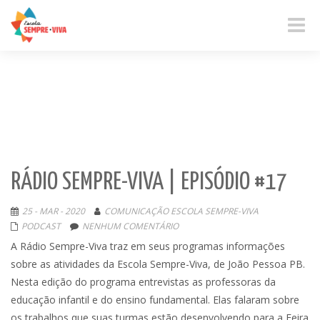
Toggle
naviga
RÁDIO SEMPRE-VIVA | EPISÓDIO #17
25 - MAR - 2020
COMUNICAÇÃO ESCOLA SEMPRE-VIVA
PODCAST
NENHUM COMENTÁRIO
A Rádio Sempre-Viva traz em seus programas informações
sobre as atividades da Escola Sempre-Viva, de João Pessoa PB.
Nesta edição do programa entrevistas as professoras da
educação infantil e do ensino fundamental. Elas falaram sobre
os trabalhos que suas turmas estão desenvolvendo para a Feira