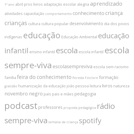
aprendizado
abril pros livros
adaptação escolar
alegria
1º ano
criança
conhecimento
atividades
capacitação
comportamento
crianças
desenvolvimento
cultura
cultura popular
dia dos povos
educação
educação
indígenas
Educação Ambiental
escola
escola
infantil
ensino infantil
escola infantil
sempre-viva
escolasempreviva
escola sem racismo
feira do conhecimento
formação
família
floresta
Folclore
livros
humanização da educação
joão pessoa
leitura
natureza
gratidão
novembro negro
pedagogia
pais
pais e mães
podcast
rádio
professores
proposta pedagógica
sempre-viva
spotify
semana da criança