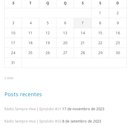
S
T
Q
Q
S
S
D
1
2
3
4
5
6
7
8
9
10
11
12
13
14
15
16
17
18
19
20
21
22
23
24
25
26
27
28
29
30
31
« nov
Posts recentes
Rádio Sempre-Viva | Episódio #21
17 de novembro de 2023
Rádio Sempre-Viva | Episódio #20
8 de setembro de 2023