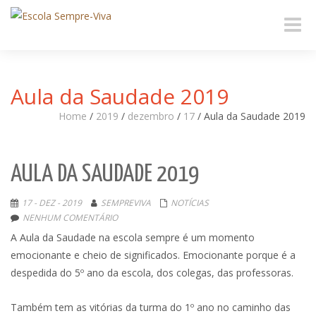
Toggle
naviga
Aula da Saudade 2019
Home
/
2019
/
dezembro
/
17
/
Aula da Saudade 2019
AULA DA SAUDADE 2019
17 - DEZ - 2019
SEMPREVIVA
NOTÍCIAS
NENHUM COMENTÁRIO
A Aula da Saudade na escola sempre é um momento
emocionante e cheio de significados. Emocionante porque é a
despedida do 5º ano da escola, dos colegas, das professoras.
Também tem as vitórias da turma do 1º ano no caminho das