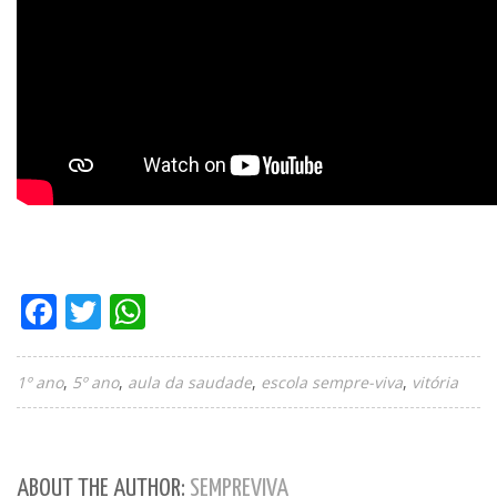
Facebook
Twitter
WhatsApp
1º ano
5º ano
aula da saudade
escola sempre-viva
vitória
ABOUT THE AUTHOR:
SEMPREVIVA