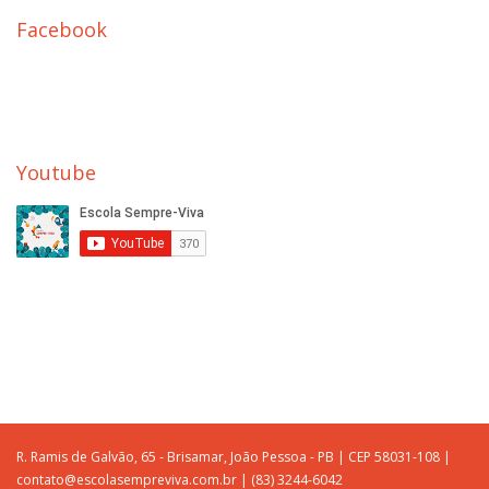
Facebook
Youtube
R. Ramis de Galvão, 65 - Brisamar, João Pessoa - PB | CEP 58031-108 |
contato@escolasempreviva.com.br | (83) 3244-6042