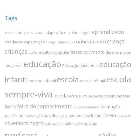
Tags
aprendizado
abril pros livros
adaptação escolar
alegria
1º ano
criança
conhecimento
atividades
capacitação
comportamento
crianças
desenvolvimento
cultura
cultura popular
dia dos povos
educação
educação
indígenas
Educação Ambiental
escola
escola
infantil
ensino infantil
escola infantil
sempre-viva
escolasempreviva
escola sem racismo
feira do conhecimento
formação
família
floresta
Folclore
livros
humanização da educação
joão pessoa
leitura
natureza
gratidão
novembro negro
pedagogia
pais
pais e mães
podcast
rádio