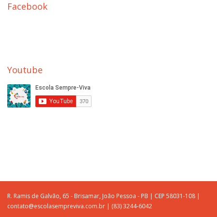
Facebook
Youtube
R. Ramis de Galvão, 65 - Brisamar, João Pessoa - PB | CEP 58031-108 |
contato@escolasempreviva.com.br | (83) 3244-6042