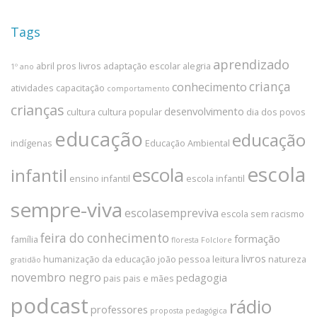
Tags
aprendizado
abril pros livros
adaptação escolar
alegria
1º ano
criança
conhecimento
atividades
capacitação
comportamento
crianças
desenvolvimento
cultura
cultura popular
dia dos povos
educação
educação
indígenas
Educação Ambiental
escola
escola
infantil
ensino infantil
escola infantil
sempre-viva
escolasempreviva
escola sem racismo
feira do conhecimento
formação
família
floresta
Folclore
livros
humanização da educação
joão pessoa
leitura
natureza
gratidão
novembro negro
pedagogia
pais
pais e mães
podcast
rádio
professores
proposta pedagógica