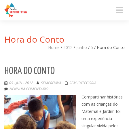
Toggle
naviga
Hora do Conto
Home
/
2012
/
junho
/
5
/
Hora do Conto
HORA DO CONTO
05 - JUN - 2012
SEMPREVIVA
SEM CATEGORIA
NENHUM COMENTÁRIO
Compartilhar histórias
com as crianças do
Maternal e Jardim foi
uma experiência
singular vivida pelos