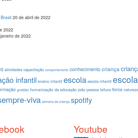
Brasil
20 de abril de 2022
de 2022
 janeiro de 2022
crianç
do
criança
conhecimento
atividades
capacitação
comportamento
escola
escola
ção infantil
ensino infantil
escola infantil
ormação
livros
humanização da educação
joão pessoa
leitura
naturez
gratidão
sempre-viva
spotify
semana da criança
ebook
Youtube