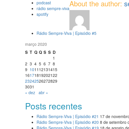
About the author:
s
podcast
rádio sempre-viva
spotify
Rádio Sempre-Viva | Episódio #5
março 2020
S
T
Q
Q
S
S
D
1
2
3
4
5
6
7
8
9
10
11
12
13
14
15
16
17
18
19
20
21
22
23
24
25
26
27
28
29
30
31
« dez
abr »
Posts recentes
Rádio Sempre-Viva | Episódio #21
17 de novembr
Rádio Sempre-Viva | Episódio #20
8 de setembro 
Rádio Sempre-Viva | Episódio #19
18 de agosto d