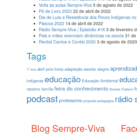
Volta às aulas Sempre-Viva
5 de agosto de 2022
Pé de Livro 2022
22 de abril de 2022
Dia de Luta e Resistência dos Povos Indígenas no 
Páscoa 2022
14 de abril de 2022
Rádio Sempre-Viva | Episódio #18
3 de fevereiro 
Pais e mães vivenciam dinâmicas na escola
31 de
Recital Cantos e Cordal 2020
3 de agosto de 2020
Tags
aprendiza
abril pros livros
adaptação escolar
alegria
1º ano
educação
educa
indígenas
Educação Ambiental
feira do conhecimento
f
racismo
família
floresta
Folclore
podcast
rádio 
professores
proposta pedagógica
Blog Sempre-Viva
Fac