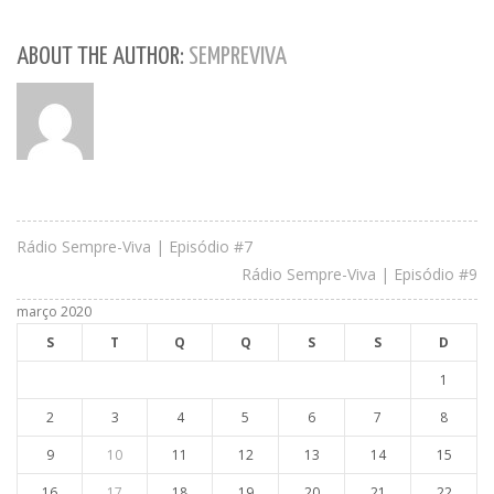
ABOUT THE AUTHOR:
SEMPREVIVA
Rádio Sempre-Viva | Episódio #7
Rádio Sempre-Viva | Episódio #9
março 2020
S
T
Q
Q
S
S
D
1
2
3
4
5
6
7
8
9
10
11
12
13
14
15
16
17
18
19
20
21
22