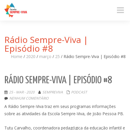
Toggle
naviga
Rádio Sempre-Viva |
Episódio #8
Home
/
2020
/
março
/
25
/
Rádio Sempre-Viva | Episódio #8
RÁDIO SEMPRE-VIVA | EPISÓDIO #8
25 - MAR - 2020
SEMPREVIVA
PODCAST
NENHUM COMENTÁRIO
A Rádio Sempre-Viva traz em seus programas informações
sobre as atividades da Escola Sempre-Viva, de João Pessoa PB.
Tutu Carvalho, coordenadora pedagógica da educação infantil e