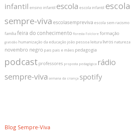
escola
escola
infantil
ensino infantil
escola infantil
sempre-viva
escolasempreviva
escola sem racismo
feira do conhecimento
formação
família
floresta
Folclore
livros
humanização da educação
joão pessoa
leitura
natureza
gratidão
novembro negro
pedagogia
pais
pais e mães
podcast
rádio
professores
proposta pedagógica
sempre-viva
spotify
semana da criança
Blog Sempre-Viva