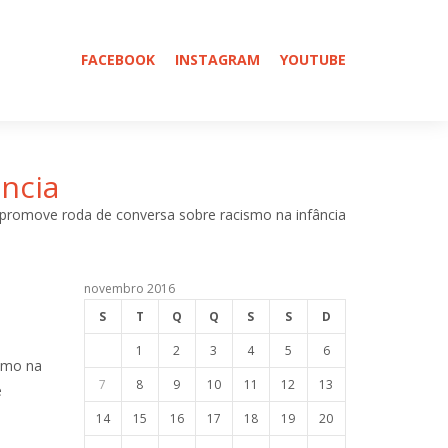
FACEBOOK
INSTAGRAM
YOUTUBE
ncia
 promove roda de conversa sobre racismo na infância
novembro 2016
S
T
Q
Q
S
S
D
1
2
3
4
5
6
ismo na
7
8
9
10
11
12
13
e
14
15
16
17
18
19
20