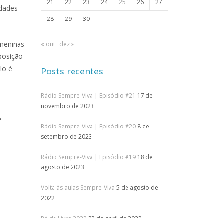
21
22
23
24
25
26
27
idades
28
29
30
 meninas
« out
dez »
posição
lo é
Posts recentes
Rádio Sempre-Viva | Episódio #21
17 de
novembro de 2023
,
Rádio Sempre-Viva | Episódio #20
8 de
setembro de 2023
Rádio Sempre-Viva | Episódio #19
18 de
agosto de 2023
Volta às aulas Sempre-Viva
5 de agosto de
2022